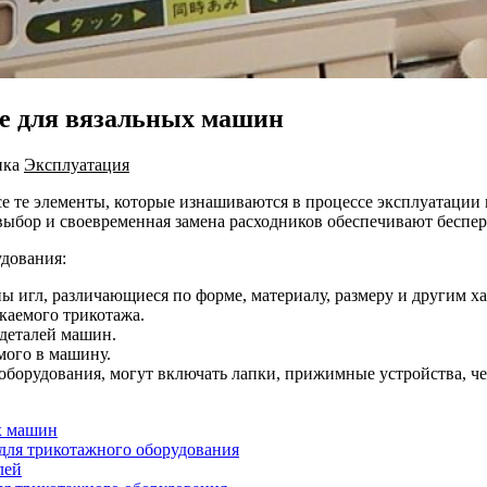
е для вязальных машин
ика
Эксплуатация
е те элементы, которые изнашиваются в процессе эксплуатации
 выбор и своевременная замена расходников обеспечивают бесп
дования:
 игл, различающиеся по форме, материалу, размеру и другим ха
каемого трикотажа.
деталей машин.
мого в машину.
борудования, могут включать лапки, прижимные устройства, че
х машин
для трикотажного оборудования
лей